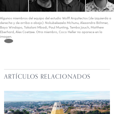
Algunos miembros del equipo del estudio Wolff Arquitectos (de izquierda a
derecha y de arriba a abajo): Nokubekezela Mchunu, Alexandra Böhmer,
Bayo Windapo, Takalani Mbadi, Paul Munting, Temba Jauch, Matthew
Eberhard, Alex Coetzee. Otra miembro, Coco Heller no aparece en la
imagen.
ARTÍCULOS RELACIONADOS