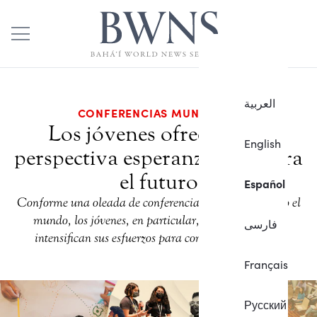
العربية
CONFERENCIAS MUNDIALES
Los jóvenes ofrecen una
English
perspectiva esperanzadora para
el futuro
Español
Conforme una oleada de conferencias sigue recorriendo el
mundo, los jóvenes, en particular, pasan al frente e
فارسی
intensifican sus esfuerzos para construir la unidad.
Français
Русский