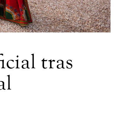
cial tras
al