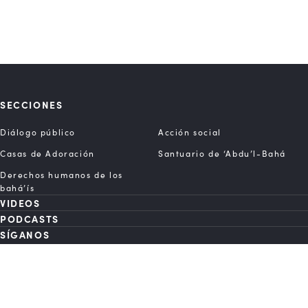
SECCIONES
Diálogo público
Acción social
Casas de Adoración
Santuario de ‘Abdu’l-Bahá
Derechos humanos de los
bahá’ís
VIDEOS
PODCASTS
SÍGANOS
Bahai.org
Acerca Del BWNS
Contacto
Política De Privacidad
Condiciones De Uso