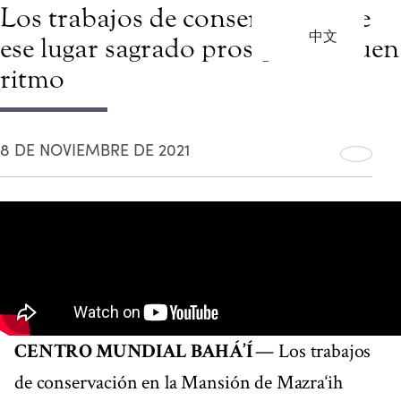
Los trabajos de conservación de
中文
ese lugar sagrado prosiguen a buen
ritmo
8 DE NOVIEMBRE DE 2021
CENTRO MUNDIAL BAHÁ’Í
— Los trabajos
de conservación en la Mansión de Mazra‘ih