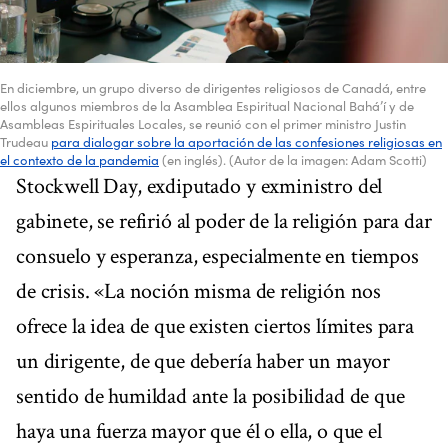
En diciembre, un grupo diverso de dirigentes religiosos de Canadá, entre
ellos algunos miembros de la Asamblea Espiritual Nacional Bahá’í y de
Asambleas Espirituales Locales, se reunió con el primer ministro Justin
Trudeau
para dialogar sobre la aportación de las confesiones religiosas en
el contexto de la pandemia
(en inglés). (Autor de la imagen: Adam Scotti)
Stockwell Day, exdiputado y exministro del
gabinete, se refirió al poder de la religión para dar
consuelo y esperanza, especialmente en tiempos
de crisis. «La noción misma de religión nos
ofrece la idea de que existen ciertos límites para
un dirigente, de que debería haber un mayor
sentido de humildad ante la posibilidad de que
haya una fuerza mayor que él o ella, o que el