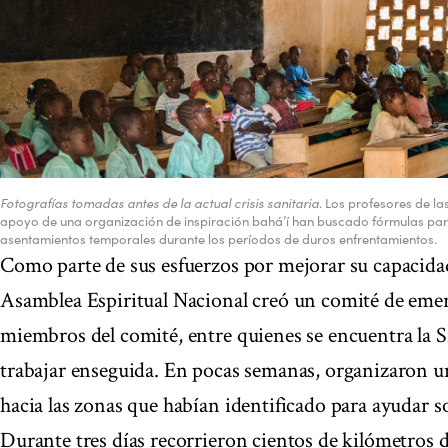
Fotografías tomadas antes de la actual crisis sanitaria
. Los profesores de la
apoyo de una organización de inspiración bahá’í han buscado fórmulas par
asentamientos temporales durante los períodos de duros enfrentamientos.
Como parte de sus esfuerzos por mejorar su capacidad 
Asamblea Espiritual Nacional creó un comité de eme
miembros del comité, entre quienes se encuentra la Sr
trabajar enseguida. En pocas semanas, organizaron u
hacia las zonas que habían identificado para ayudar so
Durante tres días recorrieron cientos de kilómetros de