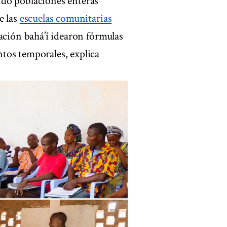
ndo poblaciones enteras
e las
escuelas comunitarias
ación bahá’í idearon fórmulas
tos temporales, explica