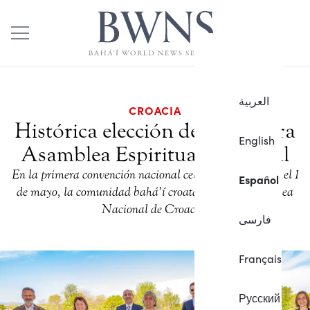
العربية
CROACIA
Histórica elección de la primera
English
Asamblea Espiritual Nacional
En la primera convención nacional celebrada en Zagreb el 1
Español
de mayo, la comunidad bahá’í croata eligió la Asamblea
Nacional de Croacia.
فارسی
Français
Русский