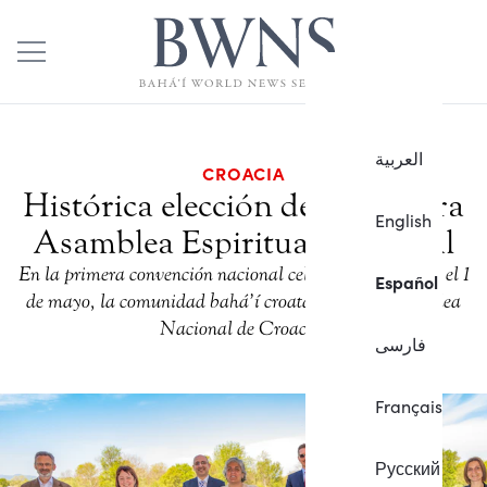
العربية
CROACIA
Histórica elección de la primera
English
Asamblea Espiritual Nacional
En la primera convención nacional celebrada en Zagreb el 1
Español
de mayo, la comunidad bahá’í croata eligió la Asamblea
Nacional de Croacia.
فارسی
Français
Русский