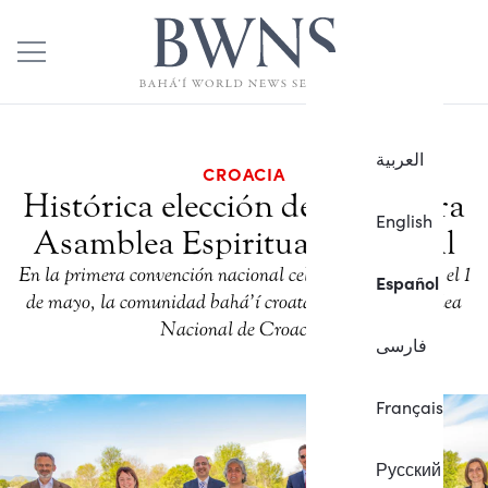
العربية
CROACIA
Histórica elección de la primera
English
Asamblea Espiritual Nacional
En la primera convención nacional celebrada en Zagreb el 1
Español
de mayo, la comunidad bahá’í croata eligió la Asamblea
Nacional de Croacia.
فارسی
Français
Русский