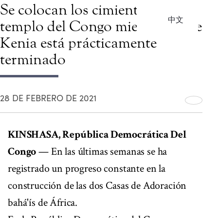
Se colocan los cimientos del
中文
templo del Congo mientras el de
Kenia está prácticamente
terminado
28 DE FEBRERO DE 2021
KINSHASA, República Democrática Del
Congo
— En las últimas semanas se ha
registrado un progreso constante en la
construcción de las dos Casas de Adoración
bahá'ís de África.