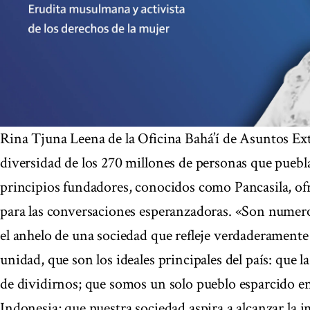
Rina Tjuna Leena de la Oficina Bahá’í de Asuntos Ext
diversidad de los 270 millones de personas que pueb
principios fundadores, conocidos como Pancasila, o
para las conversaciones esperanzadoras. «Son numero
el anhelo de una sociedad que refleje verdaderamente 
unidad, que son los ideales principales del país: que l
de dividirnos; que somos un solo pueblo esparcido ent
Indonesia; que nuestra sociedad aspira a alcanzar la im