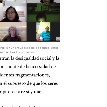
ara: «En un breve espacio de tiempo, estos
n derribar las barreras».
ran la desigualdad social y la
onsciente de la necesidad de
evidentes fragmentaciones,
n el supuesto de que los seres
mpiten entre sí y que