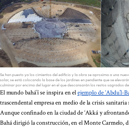
Se han puesto ya los cimientos del edificio y la obra se aproxima a una nuev
solar, se está colocando la base de los jardines en pendiente que se elevar
culminar por encima del lugar en el que descansarán los restos sagrados de
El mundo bahá’í se inspira en el
ejemplo de ‘Abdu’l-B
trascendental empresa en medio de la crisis sanitaria
Aunque confinado en la ciudad de ‘Akká y afrontando
Bahá dirigió la construcción, en el Monte Carmelo, 