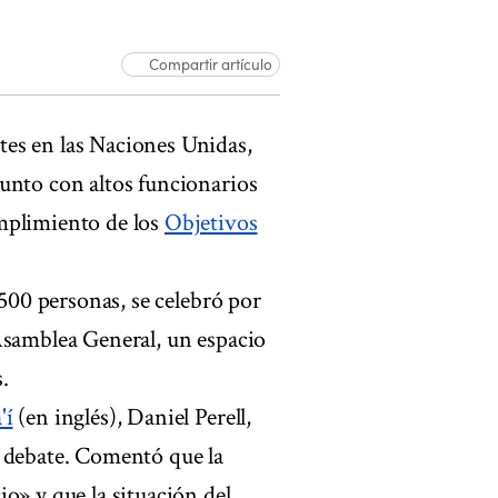
Compartir artículo
es en las Naciones Unidas,
unto con altos funcionarios
mplimiento de los
Objetivos
 500 personas, se celebró por
Asamblea General, un espacio
.
'í
(en inglés), Daniel Perell,
l debate. Comentó que la
o» y que la situación del