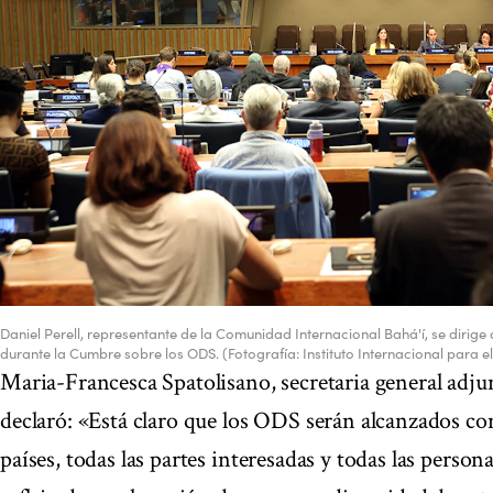
Daniel Perell, representante de la Comunidad Internacional Bahá'í, se dirige a
durante la Cumbre sobre los ODS. (Fotografía: Instituto Internacional para el
Maria-Francesca Spatolisano, secretaria general adju
declaró: «Está claro que los ODS serán alcanzados con
países, todas las partes interesadas y todas las person