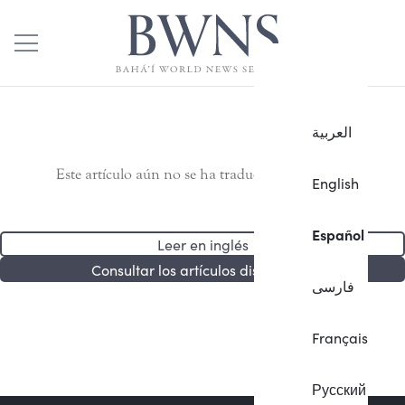
العربية
Este artículo aún no se ha traducido al español.
English
Español
Leer en inglés
Consultar los artículos disponibles
فارسی
Français
Русский