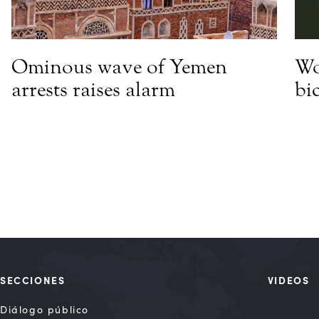
Ominous wave of Yemen
Wo
arrests raises alarm
bi
SECCIONES
VIDEOS
Diálogo público