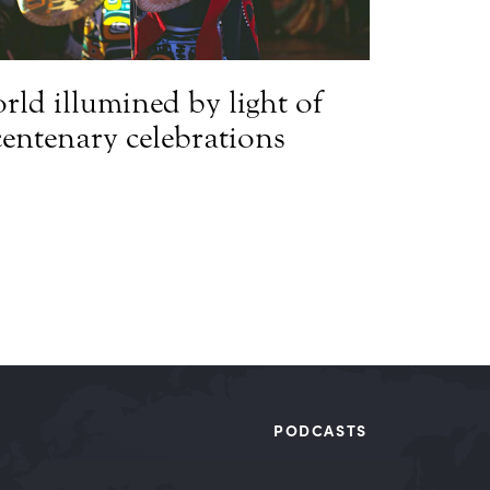
rld illumined by light of
centenary celebrations
PODCASTS