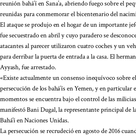
reunión bahá’í en Sana’a, abriendo fuego sobre el pe
reunidas para conmemorar el bicentenario del nacimie
El ataque se produjo en el hogar de un importante jef
fue secuestrado en abril y cuyo paradero se descono
atacantes al parecer utilizaron cuatro coches y un ve
para derribar la puerta de entrada a la casa. El her
Ayyash, fue arrestado.
«Existe actualmente un consenso inequívoco sobre el 
persecución de los bahá’ís en Yemen, y en particular e
momentos se encuentra bajo el control de las milicia
manifestó Bani Dugal, la representante principal de
Bahá’í en Naciones Unidas.
La persecución se recrudeció en agosto de 2016 cuand