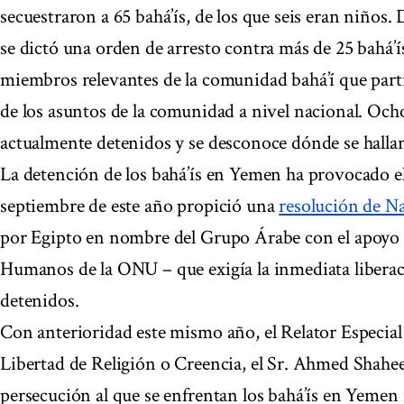
secuestraron a 65 bahá’ís, de los que seis eran niños. 
se dictó una orden de arresto contra más de 25 bahá’í
miembros relevantes de la comunidad bahá’í que part
de los asuntos de la comunidad a nivel nacional. Och
actualmente detenidos y se desconoce dónde se hallan 
La detención de los bahá’ís en Yemen ha provocado el
septiembre de este año propició una
resolución de N
por Egipto en nombre del Grupo Árabe con el apoyo
Humanos de la ONU – que exigía la inmediata liberaci
detenidos.
Con anterioridad este mismo año, el Relator Especial
Libertad de Religión o Creencia, el Sr. Ahmed Shahee
persecución al que se enfrentan los bahá’ís en Yemen