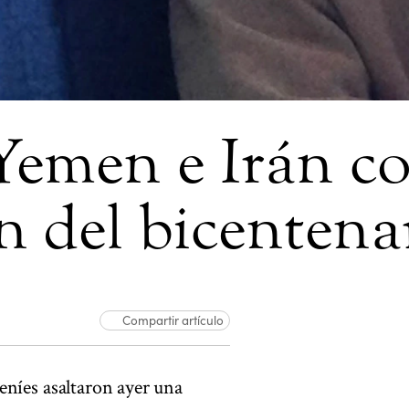
Yemen e Irán c
n del bicentena
Compartir artículo
níes asaltaron ayer una