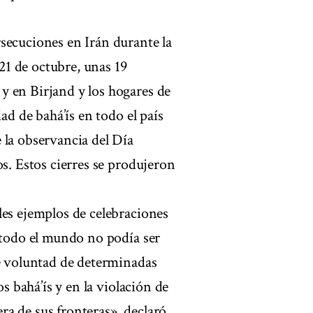
secuciones en Irán durante la
 21 de octubre, unas 19
y en Birjand y los hogares de
ad de bahá’ís en todo el país
 la observancia del Día
os. Estos cierres se produjeron
les ejemplos de celebraciones
n todo el mundo no podía ser
le voluntad de determinadas
os bahá’ís y en la violación de
a de sus fronteras», declaró