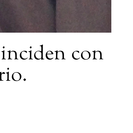
oinciden con
rio.