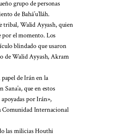
queño grupo de personas
nto de Bahá’u’lláh.
e tribal, Walid Ayyash, quien
ce por el momento. Los
hículo blindado que usaron
mano de Walid Ayyash, Akram
papel de Irán en la
n Sana’a, que en estos
s apoyadas por Irán»,
 la Comunidad Internacional
o las milicias Houthi