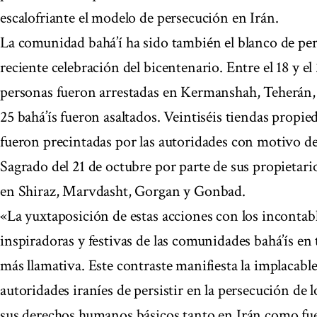
escalofriante el modelo de persecución en Irán.
La comunidad bahá’í ha sido también el blanco de per
reciente celebración del bicentenario. Entre el 18 y el
personas fueron arrestadas en Kermanshah, Teherán, 
25 bahá’ís fueron asaltados. Veintiséis tiendas propied
fueron precintadas por las autoridades con motivo de
Sagrado del 21 de octubre por parte de sus propietari
en Shiraz, Marvdasht, Gorgan y Gonbad.
«La yuxtaposición de estas acciones con los incontab
inspiradoras y festivas de las comunidades bahá’ís e
más llamativa. Este contraste manifiesta la implacab
autoridades iraníes de persistir en la persecución de l
sus derechos humanos básicos tanto en Irán como fuer