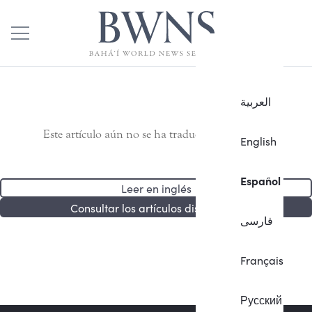
العربية
Este artículo aún no se ha traducido al español.
English
Español
Leer en inglés
Consultar los artículos disponibles
فارسی
Français
Русский