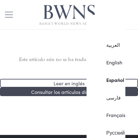
العربية
Este artículo aún no se ha traducido al español.
English
Español
Leer en inglés
Consultar los artículos disponibles
فارسی
Français
Русский