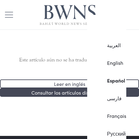
العربية
Este artículo aún no se ha traducido al español.
English
Español
Leer en inglés
Consultar los artículos disponibles
فارسی
Français
Русский