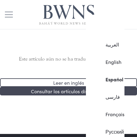
العربية
Este artículo aún no se ha traducido al español.
English
Español
Leer en inglés
Consultar los artículos disponibles
فارسی
Français
Русский