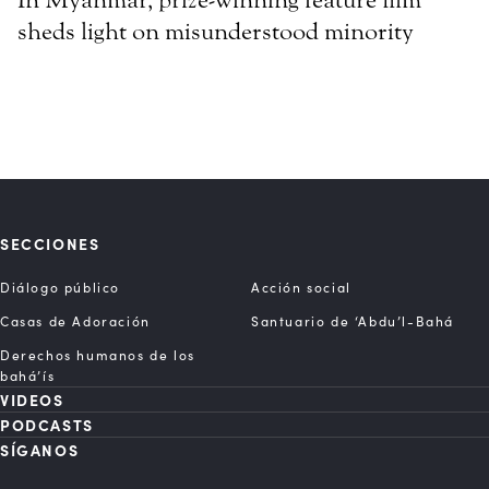
In Myanmar, prize-winning feature film
sheds light on misunderstood minority
SECCIONES
Diálogo público
Acción social
Casas de Adoración
Santuario de ‘Abdu’l-Bahá
Derechos humanos de los
bahá’ís
VIDEOS
PODCASTS
SÍGANOS