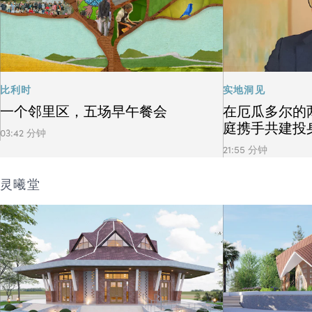
比利时
实地洞见
一个邻里区，五场早午餐会
在厄瓜多尔的
庭携手共建投
03:42 分钟
21:55 分钟
灵曦堂