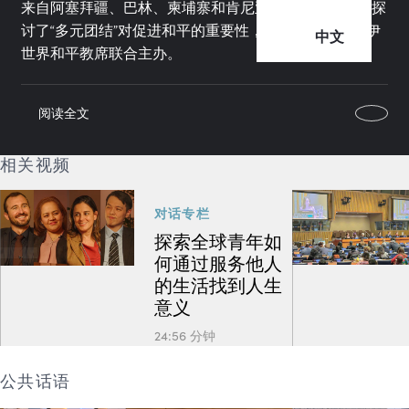
来自阿塞拜疆、巴林、柬埔寨和肯尼亚的嘉宾学者共同探
讨了“多元团结”对促进和平的重要性，本次活动由巴哈伊
中文
世界和平教席联合主办。
阅读全文
相关视频
对话专栏
探索全球青年如
何通过服务他人
的生活找到人生
意义
24:56 分钟
公共话语