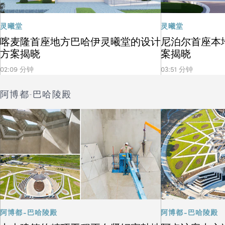
灵曦堂
灵曦堂
喀麦隆首座地方巴哈伊灵曦堂的设计
尼泊尔首座本
方案揭晓
案揭晓
02:09 分钟
03:51 分钟
阿博都-巴哈陵殿
阿博都-巴哈陵殿
阿博都-巴哈陵殿