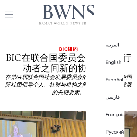
العربية
BIC纽约
BIC在联合国委员会探索社会行
English
动者之间新的协作模式
在第64届联合国社会发展委员会的会议上，巴哈伊国
Español
际社团倡导个人、社群与机构之间的协作是社会发展
的关键要素。
فارسی
Français
Русский