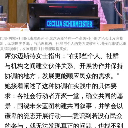
巴哈伊国际社团代表塞西莉亚·席尔迈斯特在一个高级别小组讨论会上发言指
出，纵观世界各地，当治理机构、社群与个人的努力能够相互增强而非彼此重
复或削弱时，发展进程往往最能取得实效。
席尔迈斯特女士指出：“在那些个人、社群
与机构之间建立伙伴关系、开展协作并保持
协调的地方，发展更能顺应民众的需求。”
她接着阐述了这种协调在实践中的具体要
求：各社会行动者齐聚一堂，确立共同的愿
景，围绕未来蓝图构建共同叙事，并学会以
谦卑的姿态开展行动——意识到若没有民众
的参与，就无法发现真正的问题，也找不到