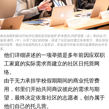
来自加那利群岛巴哈伊社团的亚历杭德罗·萨米恩托·冈萨雷斯（左）和内达·巴
迪埃·索托（中）分享了他们的经验，讲述了社区如何通过具体努力，逐步加深
信任纽带、唤起当地居民的主人翁意识，并促进与市政当局日益紧密的合作关
系。
他们详细讲述的一项举措是多年前因应双职
工家庭的实际需求而建立的社区日托营网
络。
由于无力承担学校假期期间的商业托管费
用，邻里们开始共同商议彼此的需求与期
望，最终决定依靠社区的志愿者，创办属于
他们自己的托儿营。