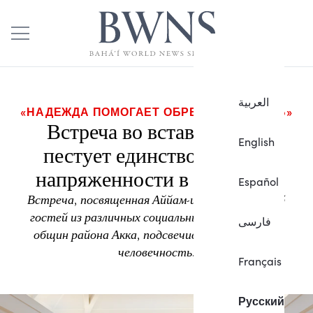
العربية
«НАДЕЖДА ПОМОГАЕТ ОБРЕСТИ РАДОСТЬ»
Встреча во вставные дни
English
пестует единство на фоне
напряженности в обществе
Español
Встреча, посвященная Аййам-и-Ха, собирает 75
гостей из различных социальных и религиозных
فارسی
общин района Акка, подсвечивая нашу общую
человечность.
Français
Русский