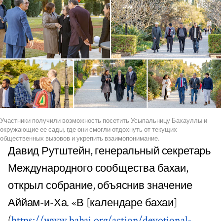
Участники получили возможность посетить Усыпальницу Бахауллы и
окружающие ее сады, где они смогли отдохнуть от текущих
общественных вызовов и укрепить взаимопонимание.
Давид Рутштейн, генеральный секретарь
Международного сообщества бахаи,
открыл собрание, объяснив значение
Аййам-и-Ха. «В [календаре бахаи]
(
https://www.bahai.org/action/devotional-