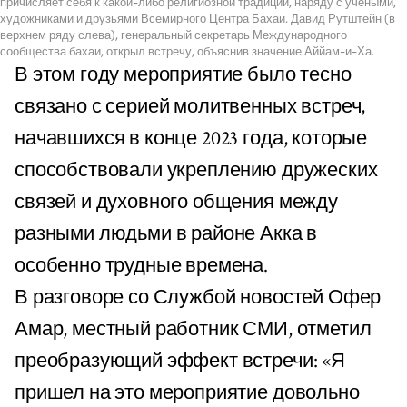
причисляет себя к какой-либо религиозной традиции, наряду с учеными,
художниками и друзьями Всемирного Центра Бахаи. Давид Рутштейн (в
верхнем ряду слева), генеральный секретарь Международного
сообщества бахаи, открыл встречу, объяснив значение Аййам-и-Ха.
В этом году мероприятие было тесно
связано с серией молитвенных встреч,
начавшихся в конце 2023 года, которые
способствовали укреплению дружеских
связей и духовного общения между
разными людьми в районе Акка в
особенно трудные времена.
В разговоре со Службой новостей Офер
Амар, местный работник СМИ, отметил
преобразующий эффект встречи: «Я
пришел на это мероприятие довольно