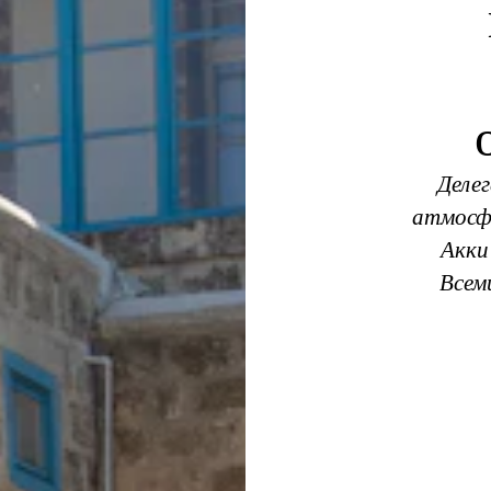
Деле
атмосфе
Акки
Всем