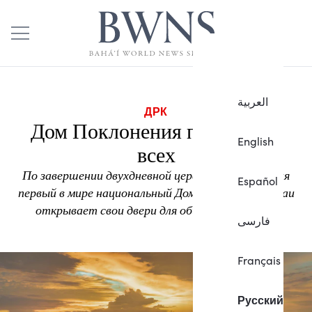
العربية
ДРК
Дом Поклонения принимает
English
всех
По завершении двухдневной церемонии открытия
Español
первый в мире национальный Дом Поклонения бахаи
открывает свои двери для общественности.
فارسی
Français
Русский