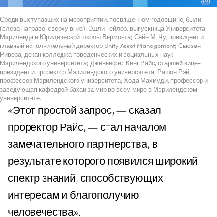
Среди выступавших на мероприятии, посвященном годовщине, были
(слева направо, сверху вниз): Эшли Тейлор, выпускница Университета
Мэриленда и Юридической школы Вермонта; Сейн М. Чу, президент и
главный исполнительный директор Unity Asset Management; Сьюзан
Ривера, декан колледжа поведенческих и социальных наук
Мэрилендского университета; Дженнифер Кинг Райс, старший вице-
президент и проректор Мэрилендского университета; Рашон Рэй,
профессор Мэрилендского университета; Хода Махмуди, профессор и
заведующая кафедрой бахаи за мир во всем мире в Мэрилендском
университете.
«Этот простой запрос, — сказал
проректор Райс, — стал началом
замечательного партнерства, в
результате которого появился широкий
спектр знаний, способствующих
интересам и благополучию
человечества».