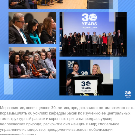
Мероприятие, посвященное 30-летию, предоставило гостям возможность
поразмышлять об усилиях кафедры бахаи по изучению ее центральных
тем: структурный расизм и коренные причины предрассудков;
человеческая природа; раскрытие сил женщин и мир; глобальное
управление и лидерство; преодоление вызовов глобализации
окружающей среды.