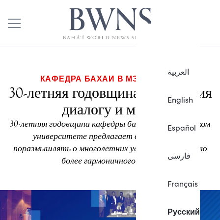
العربية
КАФЕДРА БАХАИ В МЭРИЛЕНДЕ
30-летняя годовщина содействия
English
диалогу и миру
30-летняя годовщина кафедры бахаи в Мэрилендском
Español
университете предлагает возможность
поразмышлять о многолетних усилиях по созданию
فارسی
более гармоничного мира.
Français
Русский