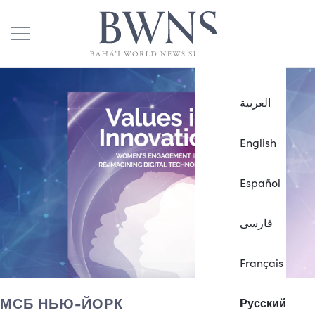
العربية
English
Español
فارسی
Français
МСБ НЬЮ-ЙОРК
Русский