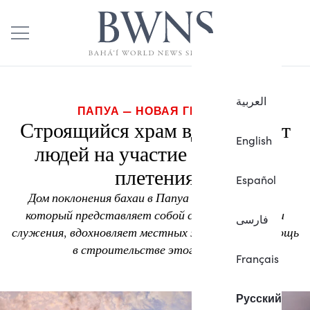
العربية
ПАПУА — НОВАЯ ГВИНЕЯ
Строящийся храм вдохновляет
English
людей на участие в проекте
плетения
Español
Дом поклонения бахаи в Папуа — Новой Гвинее,
который представляет собой союз поклонения и
فارسی
служения, вдохновляет местных жителей на помощь
в строительстве этого храма.
Français
Русский