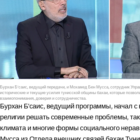
Бурхан Б'саис, ведущий передачи, и Мохамед Бен Мусса, сотрудник Упра
исторические и текущие усилия тунисской общины бахаи, которые позво
взаимопонимания, доверия и сотрудничества.
Бурхан Б'саис, ведущий программы, начал с
религии решать современные проблемы, так
климата и многие формы социального нерав
Мусса из Отдела внешних связей бахаи Тунис