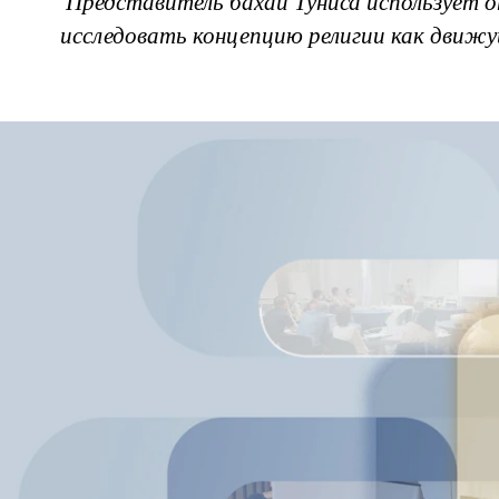
Представитель бахаи Туниса использует 
исследовать концепцию религии как движу