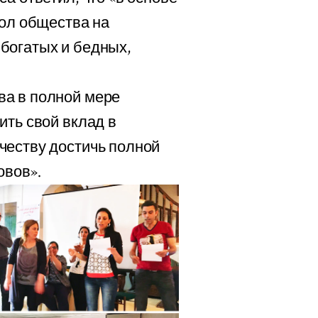
кол общества на
богатых и бедных,
ва в полной мере
ить свой вклад в
честву достичь полной
овов».