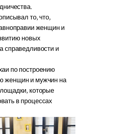
удничества.
описывал то, что,
равноправии женщин и
азвитию новых
а справедливости и
хаи по построению
ю женщин и мужчин на
площадки, которые
вать в процессах