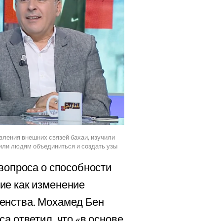
вления внешних связей бахаи, изучили
лили людям объединиться и создать узы
 вопроса о способности
ие как изменение
енства. Мохамед Бен
а ответил, что «в основе