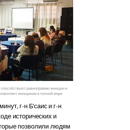
е способствуют равноправию женщин и
 позволяют женщинам в полной мере
нут, г-н Б'саис и г-н
ходе исторических и
оторые позволили людям