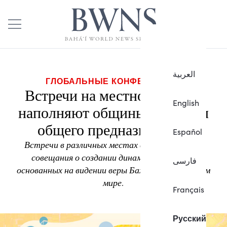
العربية
ГЛОБАЛЬНЫЕ КОНФЕРЕНЦИИ
Встречи на местном уровне
English
наполняют общины чувством
общего предназначения
Español
Встречи в различных местах вдохновляют на
совещания о создании динамичных общин,
فارسی
основанных на видении веры Бахаи о мире во всем
мире.
Français
Русский