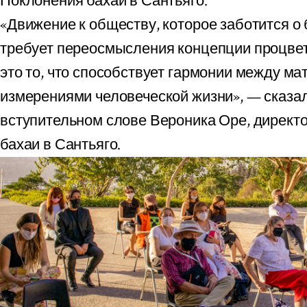
Поклонения бахаи в Сантьяго.
«Движение к обществу, которое заботится о 
требует переосмысления концепции процве
это то, что способствует гармонии между м
измерениями человеческой жизни», — сказа
вступительном слове Вероника Оре, директ
бахаи в Сантьяго.