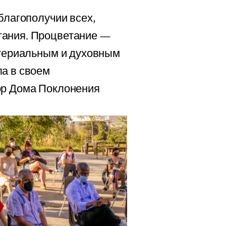
благополучии всех,
тания. Процветание —
атериальным и духовным
ла в своем
ор Дома Поклонения