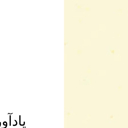
یادآو