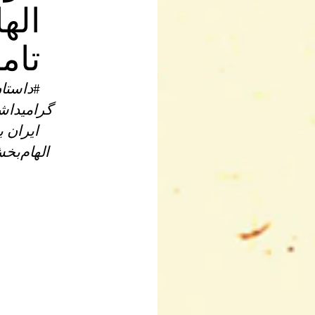
اله
تام
#داستا
ایران ب
الهام‌بخش