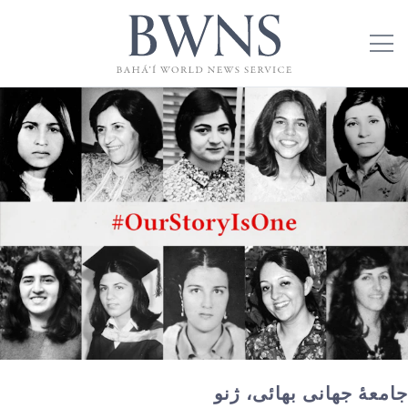
جامعۀ جهانی بهائی، ژنو