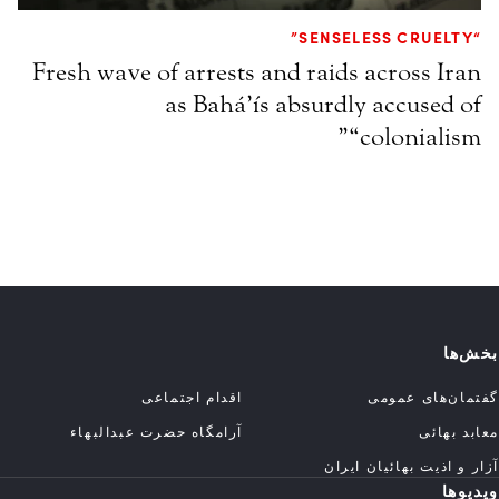
“SENSELESS CRUELTY”
Fresh wave of arrests and raids across Iran
as Bahá’ís absurdly accused of
“colonialism”
بخش‌ها
گفتمان‌های عمومی
اقدام اجتماعی
معابد بهائی
آرامگاه حضرت عبدالبهاء
آزار و اذیت بهائیان ایران
ویدیوها