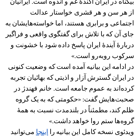
بیگناه در ایران آکندۀ غم و اندوه است. ایرانیان
از هر سن و هر قشری خواستار عدالت
اجتماعی و برابری هستند، اما خواسته‌هایشان به
جای آن که با تلاش برای گفتگوی واقعی و فراگیر
دربارۀ آیندۀ ایران پاسخ داده شود با خشونت و
سرکوب رو‌به‌رو است.»
در ادامه این بیانیه آمده است که وضعیت کنونی
در ایران گسترش آزار‌ و اذیتی که بهائیان تجربه
کرده‌اند به عموم جامعه است. خانم فهندژ در
صحبت‌هایش گفت: «حکومتی که به یک گروه
ظلم کند، مطمئناً در بلندمدت نسبت به همۀ
گروه‌ها ستم روا خواهد داشت.»
ویدئوی نسخه کامل این بیانیه را
اینجا
می‌توانید