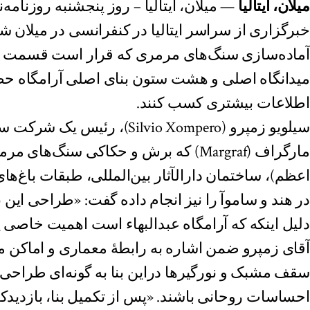
میلان، ایتالیا
خبرگزاری از سراسر ایتالیا در کنفرانسی در میلان شر
آماده‌سازی سنگ‌های مرمری که قرار است قسمت
میدانگاه اصلی و هشت ستون بنای اصلی آرامگاه حضر
اطلاعات بیشتری کسب کنند.
سیلویو زمپرو (Silvio Xompero)، رئ
مارگراف (Margraf) که برش و حکاکی سنگ‌ه
اعظم)، ساختمان دارالآثار بین‌المللی، طبقات باغ‌های 
در هند و ساموآ را نیز انجام داده گفت: «طراحی این ب
دلیل اینکه که آرامگاه عبدالبهاء است اهمیت خاصی پی
آقای زمپرو ضمن اشاره به رابطهٔ معماری و اماکن 
سقف‌ مشبک و نورگیرها دراین بنا به گونه‌ای طراحی شد
احساسات روحانی باشند. «پس از تکمیل بنا، بازدیدکنن