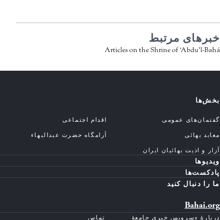
خبرهای مرتبط
Articles on the Shrine of ‘Abdu’l-Bahá
بخش‌ها
گفتمان‌های عمومی
اقدام اجتماعی
معابد بهائی
آرامگاه حضرت عبدالبهاء
آزار و اذیت بهائیان ایران
ویدیوها
پادکست‌ها
ما را دنبال کنید
Bahai.org
دربارهٔ «سرویس خبری جامعهٔ
تماس