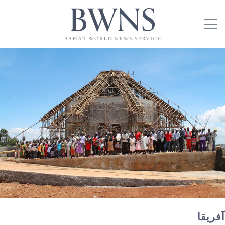
آفریقا