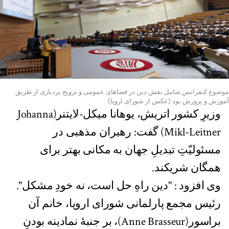
موضوع کنفرانس شامل نقش دین در فضاهای عمومی و ترویج بردباری از طریق
آموزش و پرورش بود (عکس از شورای اروپا)
وزیرِ کشور اتریش، یوهانا میکل-لایتنر(Johanna
Mikl-Leitner) گفت: رهبران مذهبی در
مسئولیّتِ تبدیلِ جهان به مکانی بهتر برای
همگان شریکند.
وی افزود : "دین راهِ حل است، نه خودِ مشکل".
رئیس مجمع پارلمانی شورای اروپا، خانم آن
براسور(Anne Brasseur)، بر جنبۀ نمادینه بودنِ