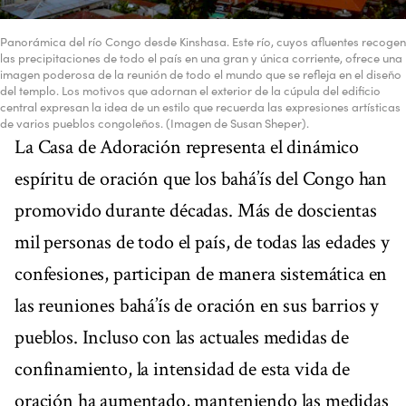
Panorámica del río Congo desde Kinshasa. Este río, cuyos afluentes recogen
las precipitaciones de todo el país en una gran y única corriente, ofrece una
imagen poderosa de la reunión de todo el mundo que se refleja en el diseño
del templo. Los motivos que adornan el exterior de la cúpula del edificio
central expresan la idea de un estilo que recuerda las expresiones artísticas
de varios pueblos congoleños. (Imagen de Susan Sheper).
La Casa de Adoración representa el dinámico
espíritu de oración que los bahá’ís del Congo han
promovido durante décadas. Más de doscientas
mil personas de todo el país, de todas las edades y
confesiones, participan de manera sistemática en
las reuniones bahá’ís de oración en sus barrios y
pueblos. Incluso con las actuales medidas de
confinamiento, la intensidad de esta vida de
oración ha aumentado, manteniendo las medidas