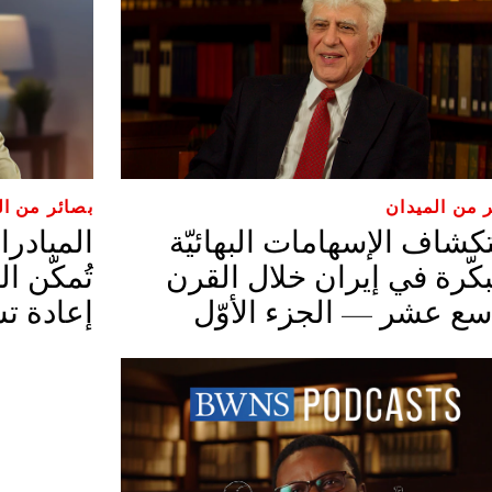
 من الميدان
بصائر من ال
كشاف الإسهامات البهائيّة
المبادرات
بكّرة في إيران خلال القرن
تُمكّن ا
ّاسع عشر — الجزء الأوّل
إعادة ت