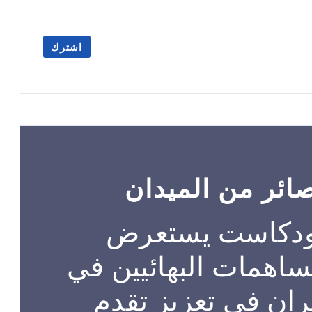
اشترك
ائر من الميدان
ودكاست يستعرض
اهمات البهائيين في
ران في تعزيز تقدم