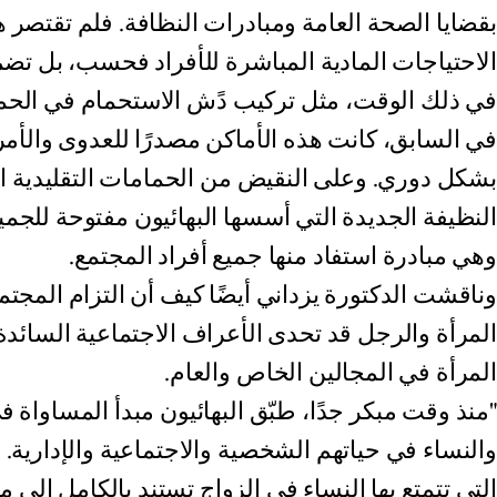
بقضايا الصحة العامة ومبادرات النظافة. فلم تقتصر ه
الاحتياجات المادية المباشرة للأفراد فحسب، بل تضم
في ذلك الوقت، مثل تركيب دًش الاستحمام في الحماما
في السابق، كانت هذه الأماكن مصدرًا للعدوى والأم
بشكل دوري. وعلى النقيض من الحمامات التقليدية ا
النظيفة الجديدة التي أسسها البهائيون مفتوحة للجم
وهي مبادرة استفاد منها جميع أفراد المجتمع.
وناقشت الدكتورة يزداني أيضًا كيف أن التزام المجتمع
المرأة والرجل قد تحدى الأعراف الاجتماعية السائدة.
المرأة في المجالين الخاص والعام.
"منذ وقت مبكر جدًا، طبّق البهائيون مبدأ المساواة 
والنساء في حياتهم الشخصية والاجتماعية والإدارية.
التي تتمتع بها النساء في الزواج تستند بالكامل إلى م