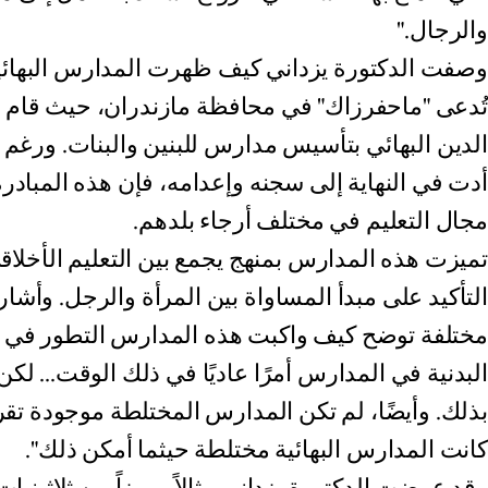
والرجال."
وصفت الدكتورة يزداني كيف ظهرت المدارس البهائي
تُدعى "ماحفرزاك" في محافظة مازندران، حيث قام 
الدين البهائي بتأسيس مدارس للبنين والبنات. ورغم
أدت في النهاية إلى سجنه وإعدامه، فإن هذه المبادر
مجال التعليم في مختلف أرجاء بلدهم.
تميزت هذه المدارس بمنهج يجمع بين التعليم الأخلاقي
التأكيد على مبدأ المساواة بين المرأة والرجل. وأشار
مختلفة توضح كيف واكبت هذه المدارس التطور في منا
البدنية في المدارس أمرًا عاديًا في ذلك الوقت... لك
بذلك. وأيضًا، لم تكن المدارس المختلطة موجودة تقر
كانت المدارس البهائية مختلطة حيثما أمكن ذلك".