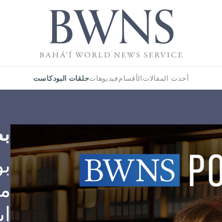
حلقات البودكاست
أحدث المقالات
الأقسام
فيديوهات
بص
ب
مس
إي