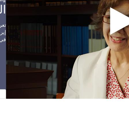
ال
تعر
إير
في 