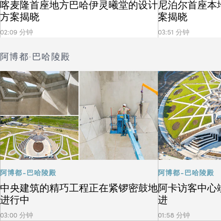
喀麦隆首座地方巴哈伊灵曦堂的设计
尼泊尔首座本
方案揭晓
案揭晓
02:09 分钟
03:51 分钟
阿博都-巴哈陵殿
阿博都-巴哈陵殿
阿博都-巴哈陵殿
中央建筑的精巧工程正在紧锣密鼓地
阿卡访客中心
进行中
进
03:00 分钟
01:58 分钟