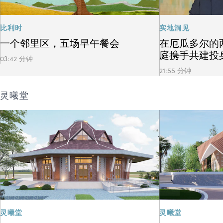
比利时
实地洞见
一个邻里区，五场早午餐会
在厄瓜多尔的
庭携手共建投
03:42 分钟
21:55 分钟
灵曦堂
灵曦堂
灵曦堂