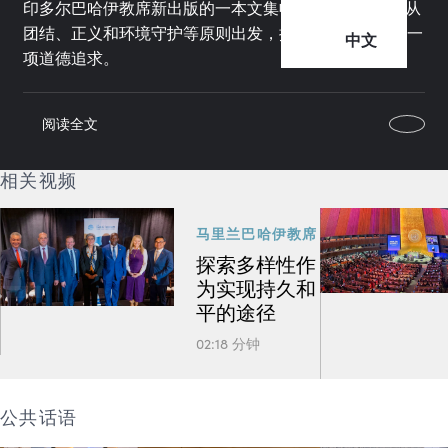
印多尔巴哈伊教席新出版的一本文集收录了14篇文章，从
团结、正义和环境守护等原则出发，探讨发展何以成为一
中文
项道德追求。
阅读全文
相关视频
马里兰巴哈伊教席
探索多样性作
为实现持久和
平的途径
02:18 分钟
公共话语