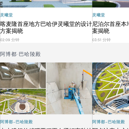
灵曦堂
灵曦堂
喀麦隆首座地方巴哈伊灵曦堂的设计
尼泊尔首座本
方案揭晓
案揭晓
02:09 分钟
03:51 分钟
阿博都-巴哈陵殿
阿博都-巴哈陵殿
阿博都-巴哈陵殿