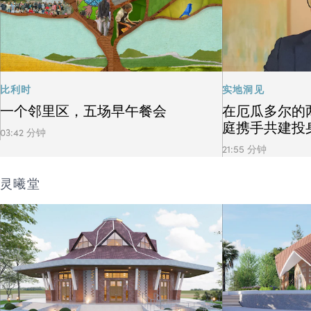
比利时
实地洞见
一个邻里区，五场早午餐会
在厄瓜多尔的
庭携手共建投
03:42 分钟
21:55 分钟
灵曦堂