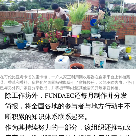
在哥伦比亚考卡省的里卡镇，一户人家正利用回收容器在自家阳台上种植蔬
菜、香草和香料。多样化的园圃植物既吸引了蜜蜂授粉，又能驱除害虫。他们
已与另外四户家庭分享收成，并积极帮助社区其他居民开展家庭种植。
除工作坊外，FUNDAEC还每月制作并分发
简报，将全国各地的参与者与地方行动中不
断积累的知识体系联系起来。
作为其持续努力的一部分，该组织还推动政