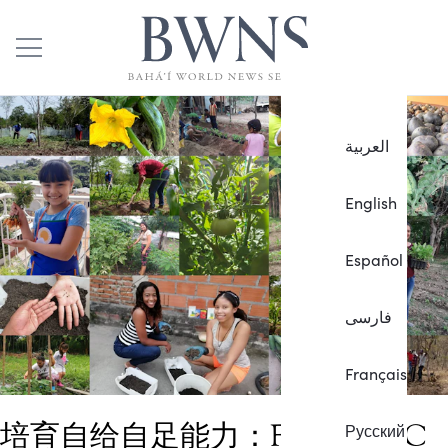
العربية
English
Español
فارسی
Français
培育自给自足能力：FUNDAEC
Русский