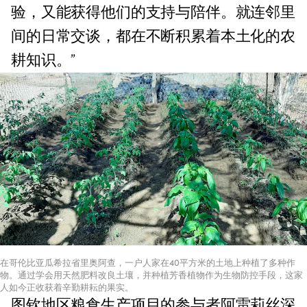
验，又能获得他们的支持与陪伴。就连邻里
间的日常交谈，都在不断积累着本土化的农
耕知识。”
在哥伦比亚瓜希拉省里奥阿查，一户人家在40平方米的土地上种植了多种作
物。通过学会用天然肥料改良土壤，并种植芳香植物作为生物防控手段，这家
人如今正收获着辛勤耕耘的果实。
图钦地区粮食生产项目的参与者阿雷莉丝深