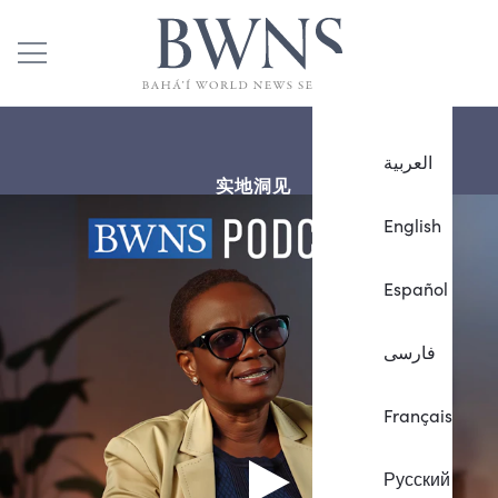
العربية
实地洞见
English
Español
فارسی
Français
Русский