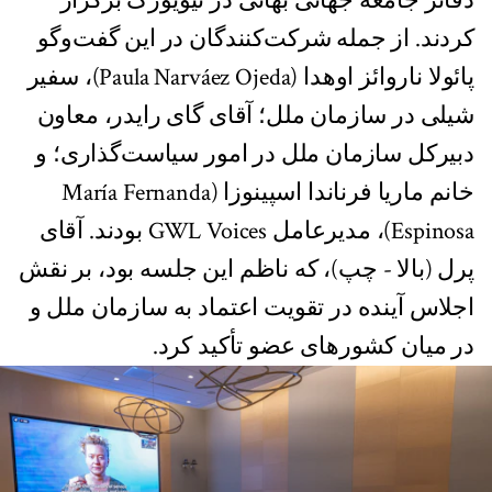
دفاتر جامعهٔ جهانی بهائی در نیویورک برگزار
کردند. از جمله شرکت‌کنندگان در این گفت‌وگو
پائولا ناروائز اوهدا (Paula Narváez Ojeda)، سفیر
شیلی در سازمان ملل؛ آقای گای رایدر، معاون
دبیرکل سازمان ملل در امور سیاست‌گذاری؛ و
خانم ماریا فرناندا اسپینوزا (María Fernanda
Espinosa)، مدیرعامل GWL Voices بودند. آقای
پرل (بالا - چپ)، که ناظم این جلسه بود، بر نقش
اجلاس آینده در تقویت اعتماد به سازمان ملل و
در میان کشورهای عضو تأکید کرد.