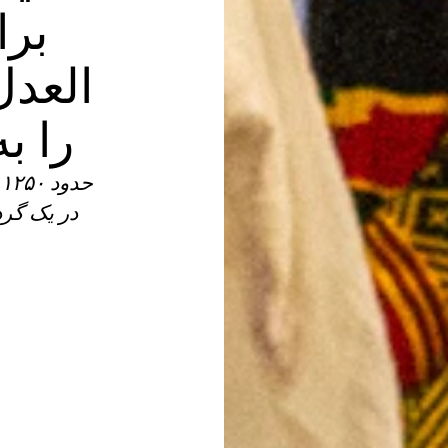
برا
‌العد
را ب
در یک گرد