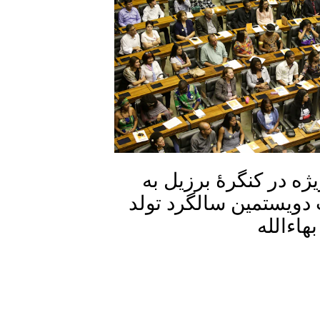
ه‌ در کنگرۀ برزیل به
دویستمین سالگرد تولد
اءالله