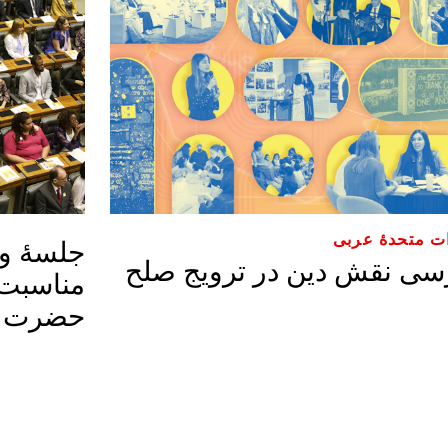
ت متحدهٔ عربی
جلسۀ ویژ
سی نقش دین در ترویج صلح
مناسبت 
حضرت به