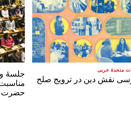
ت متحدهٔ عربی
جلسۀ ویژ
سی نقش دین در ترویج صلح
مناسبت 
حضرت به