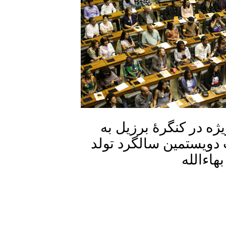
ه‌ در کنگرۀ برزیل به
دویستمین سالگرد تولد
اءالله