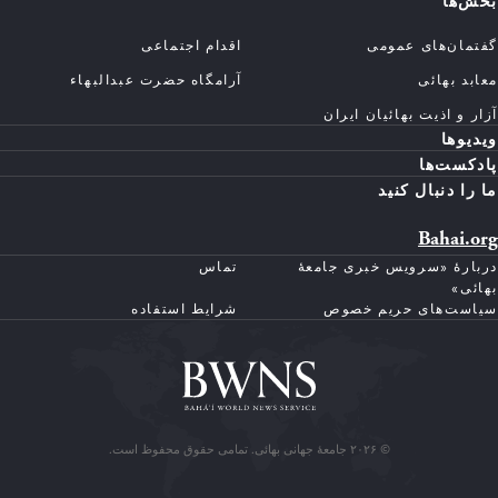
بخش‌ها
گفتمان‌های عمومی
اقدام اجتماعی
معابد بهائی
آرامگاه حضرت عبدالبهاء
آزار و اذیت بهائیان ایران
ویدیوها
پادکست‌ها
ما را دنبال کنید
Bahai.org
دربارهٔ «سرویس خبری جامعهٔ
تماس
بهائی»
سیاست‌های حریم خصوص
شرایط استفاده
© ۲۰۲۶ جامعهٔ جهانی بهائی. تمامی حقوق محفوظ است.