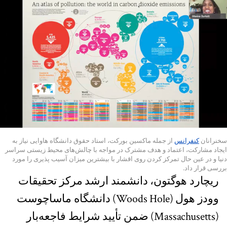
سخنرانان
کنفرانس
از جمله ماکسین بورکت، استاد حقوق دانشگاه هاوایی نیاز به
ایجاد مشارکت، اعتماد و هدف مشترک در مواجه با چالش‌های محیط زیستی سراسر
دنیا و در عین حال تمرکز کردن روی اقشار با بیشترین میزان آسیب پذیری را مورد
بررسی قرار داد.
ریچارد هوگتون، دانشمند ارشد مرکز تحقیقات
وودز هول (Woods Hole) دانشگاه ماساچوست
(Massachusetts) ضمن تأیید شرایط فاجعه‌بار